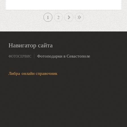
1
»
2
В конец
Навигатор сайта
Фотоподарки в Севастополе
ФОТОСЕРВИС
Либра онлайн справочник