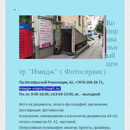
Ко
пир
ова
льн
ый
цен
тр "Имидж" ( Фотосервис)
Пр.Октябрьской Революции, 42,
+7978-208-38-71,
image-copy@mail.ru
Пн.-пт. 9:00-18:00, сб.9:00-15:00, вс. - выходной
Фото на документы, печать фотографий, увеличение,
реставрация, фотомонтаж
Ксерокопия, сканирование и распечатка документов А4-А3,
печать плакатов А2, А1, чертежей,
Оперативная полиграфия: визитки, буклеты, флайеры,