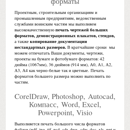
форматы
Проектным, строительным организациям и
промышленным предприятиям, ведомственным
службами воинским частям мы выполняем
печать чертежей больших
высококачественную
форматов, демонстрационных плакатов, стендов,
копирование документации
а также
нестандартных размеров.
В кратчайшие сроки мы
можем отпечатать Ваши документы, чертежи,
проекты на бумаге и фотобумаге форматов: 42
дюйма (1067мм), 36 дюймов (914 мм), А0, А1, А2,
А3, А4 как черно-белые так и цветные. Печать
форматов большего размера можно выполнить по
частям.
CorelDraw, Photoshop, Autocad,
Компасс, Word, Excel,
Powerpoint, Visio
Выполняется печать большого числа форматов
файлов (pdf, jpg, tif, psd, cdr, dwg, cdw, doc, xls, ppt и