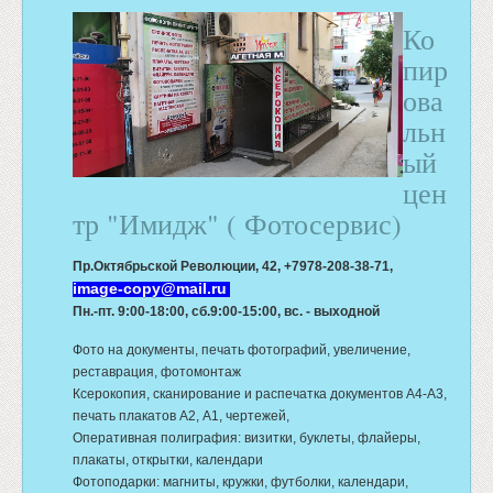
Ко
пир
ова
льн
ый
цен
тр "Имидж" ( Фотосервис)
Пр.Октябрьской Революции, 42,
+7978-208-38-71,
image-copy@mail.ru
Пн.-пт. 9:00-18:00, сб.9:00-15:00, вс. - выходной
Фото на документы, печать фотографий, увеличение,
реставрация, фотомонтаж
Ксерокопия, сканирование и распечатка документов А4-А3,
печать плакатов А2, А1, чертежей,
Оперативная полиграфия: визитки, буклеты, флайеры,
плакаты, открытки, календари
Фотоподарки: магниты, кружки, футболки, календари,