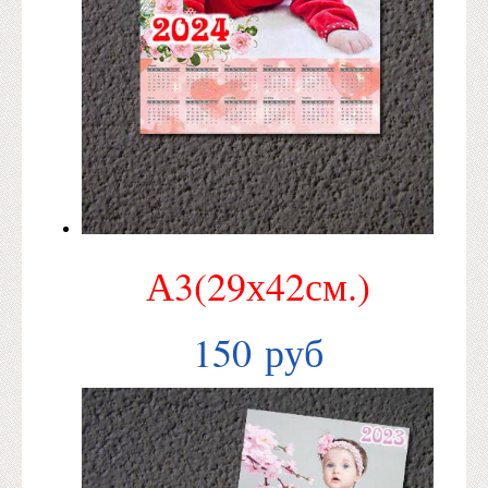
А3(29х42см.)
150 руб