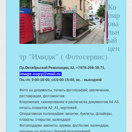
Ко
пир
ова
льн
ый
цен
тр "Имидж" ( Фотосервис)
Пр.Октябрьской Революции, 42,
+7978-208-38-71,
image-copy@mail.ru
Пн.-пт. 9:00-18:00, сб.9:00-15:00, вс. - выходной
Фото на документы, печать фотографий, увеличение,
реставрация, фотомонтаж
Ксерокопия, сканирование и распечатка документов А4-А3,
печать плакатов А2, А1, чертежей,
Оперативная полиграфия: визитки, буклеты, флайеры,
плакаты, открытки, календари
Фотоподарки: магниты, кружки, футболки, календари,
картины на холсте с Вашей фотографией