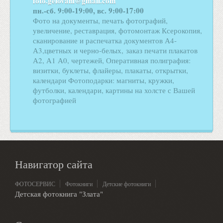
foto.gelovani@gmail.com
пн.-сб. 9:00-19:00, вс. 9:00-17:00
Фото на документы, печать фотографий,
увеличение, реставрация, фотомонтаж Ксерокопия,
сканирование и распечатка документов А4-
А3,цветных и черно-белых, заказ печати плакатов
А2, А1 А0, чертежей, Оперативная полиграфия:
визитки, буклеты, флайеры, плакаты, открытки,
календари Фотоподарки: магниты, кружки,
футболки, календари, картины на холсте с Вашей
фотографией
Навигатор сайта
ФОТОСЕРВИС
Фотокниги
Детские фотокниги
Детская фотокнига "Злата"