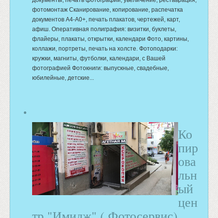
документы, печать фотографий, увеличение, реставрация,
фотомонтаж Сканирование, копирование, распечатка
документов А4-А0+, печать плакатов, чертежей, карт,
афиш. Оперативная полиграфия: визитки, буклеты,
флайеры, плакаты, открытки, календари Фото, картины,
коллажи, портреты, печать на холсте. Фотоподарки:
кружки, магниты, футболки, календари, с Вашей
фотографией Фотокниги: выпускные, свадебные,
юбилейные, детские...
Ко
пир
ова
льн
ый
цен
тр "Имидж" ( Фотосервис)